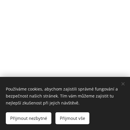
Používáme cookies, abychom zajistili správné fungování a
bezpečnost našich stránek. Tím vám můžeme zajistit tu
nejlepší zkušenost při jejich návštěvě.
© 2024 Všechna práva vyhrazena
Přijmout nezbytné
Přijmout vše
Cookies