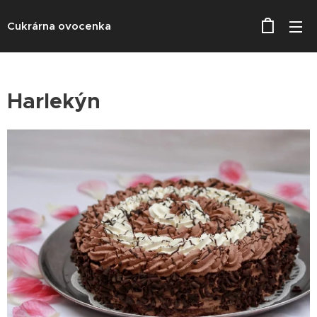
Cukrárna ovocenka
Harlekýn