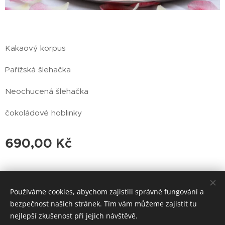
Kakaový korpus
Pařížská šlehačka
Neochucená šlehačka
čokoládové hoblinky
690,00
Kč
© 2024 Všechna práva vyhrazena
Používáme cookies, abychom zajistili správné fungování a
bezpečnost našich stránek. Tím vám můžeme zajistit tu
Cookies
nejlepší zkušenost při jejich návštěvě.