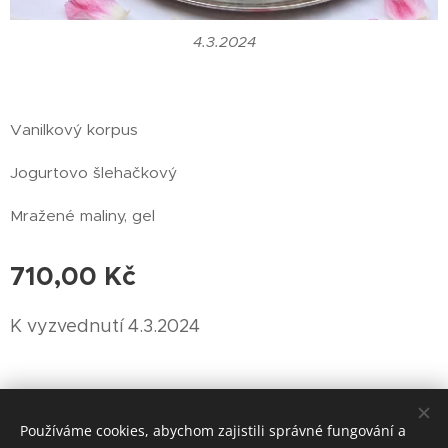
4.3.2024
Vanilkový korpus
Jogurtovo šlehačkový
Mražené maliny, gel
710,00
Kč
K vyzvednutí 4.3.2024
© 2024 Všechna práva vyhrazena
Používáme cookies, abychom zajistili správné fungování a