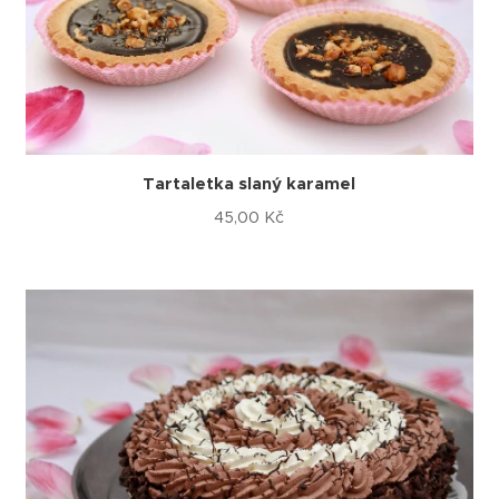
Tartaletka slaný karamel
45,00
Kč