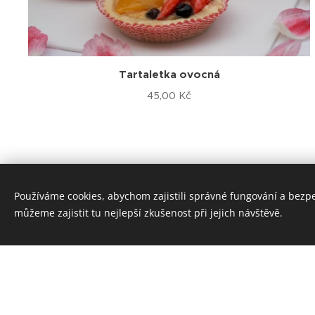
Tartaletka ovocná
45,00
Kč
Používáme cookies, abychom zajistili správné fungování a bezp
můžeme zajistit tu nejlepší zkušenost při jejich návštěvě.
Kde koupit
Pražská 59, Jílové u Prahy, 25401