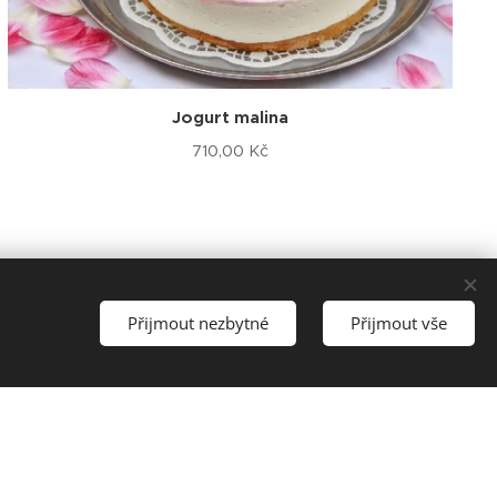
Jogurt malina
710,00
Kč
Přijmout nezbytné
Přijmout vše